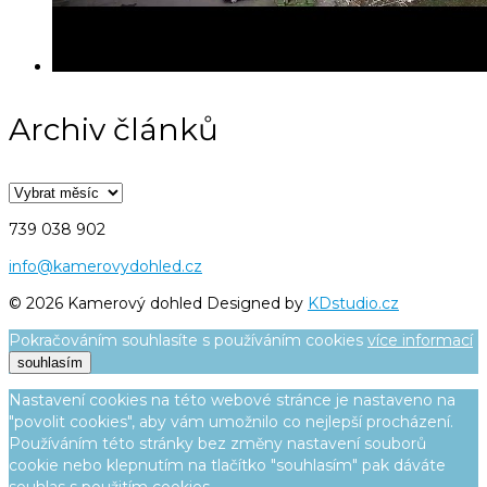
Archiv článků
Archiv
článků
739 038 902
info@kamerovydohled.cz
© 2026 Kamerový dohled Designed by
KDstudio.cz
Pokračováním souhlasíte s používáním cookies
více informací
souhlasím
Nastavení cookies na této webové stránce je nastaveno na
"povolit cookies", aby vám umožnilo co nejlepší procházení.
Používáním této stránky bez změny nastavení souborů
cookie nebo klepnutím na tlačítko "souhlasím" pak dáváte
souhlas s použitím cookies.