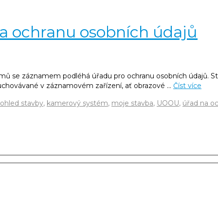
a ochranu osobních údajů
ů se záznamem podléhá úřadu pro ochranu osobních údajů. Sta
e uchovávané v záznamovém zařízení, ať obrazové …
Číst více
ohled stavby
,
kamerový systém
,
moje stavba
,
UOOU
,
úřad na o