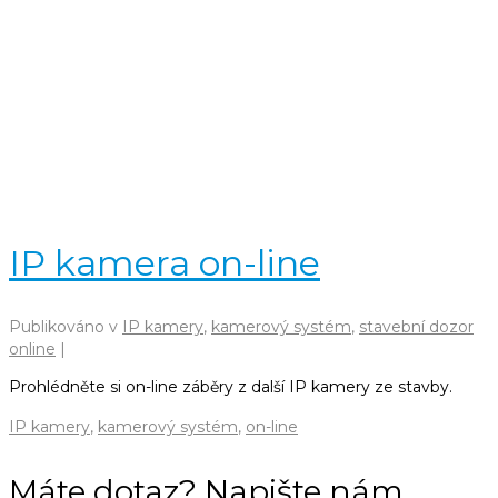
IP kamera on-line
Publikováno v
IP kamery
,
kamerový systém
,
stavební dozor
online
|
Prohlédněte si on-line záběry z další IP kamery ze stavby.
IP kamery
,
kamerový systém
,
on-line
Máte dotaz? Napište nám.