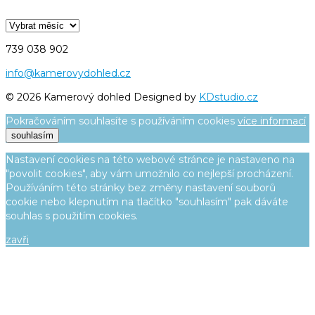
Archiv
článků
739 038 902
info@kamerovydohled.cz
© 2026 Kamerový dohled Designed by
KDstudio.cz
Pokračováním souhlasíte s používáním cookies
více informací
souhlasím
Nastavení cookies na této webové stránce je nastaveno na
"povolit cookies", aby vám umožnilo co nejlepší procházení.
Používáním této stránky bez změny nastavení souborů
cookie nebo klepnutím na tlačítko "souhlasím" pak dáváte
souhlas s použitím cookies.
zavři