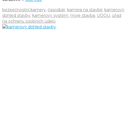
bezpečnostní kamery
,
časosběr
,
kamera na stavbě
,
kamerový
dohled stavby
,
kamerový systém
,
moje stavba
,
UOOU
,
úřad
na ochranu osobních údajů